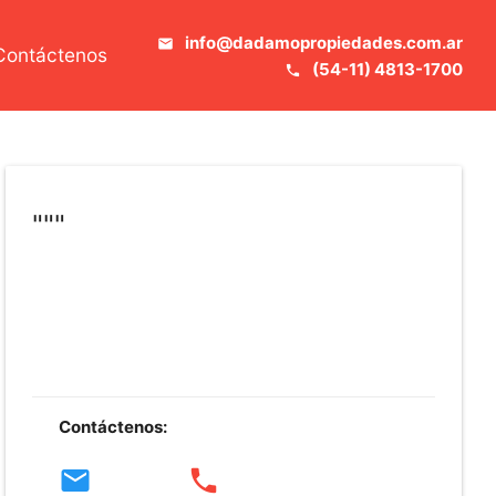
info@dadamopropiedades.com.ar
email
Contáctenos
(54-11) 4813-1700
phone
"""
Contáctenos:
email
phone