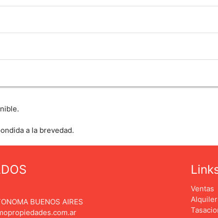
nible.
pondida a la brevedad.
ADOS
Link
Ventas
Alquile
AUTONOMA BUENOS AIRES
Tasaci
mopropiedades.com.ar