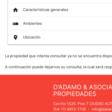
home
Características generales
airline_seat_individual_suite
Ambientes
place
Ubicación
La propiedad que intenta consultar ya no se encuentra dispo
A continuación puede dejarnos su consulta, la cual será res
D'ADAMO & ASOCI
PROPIEDADES
Cerrito 1320. Piso 7 CIUDAD 
(54-11) 4813-1700
-
info@dada