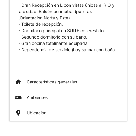
- Gran Recepción en L con vistas únicas al RÍO y
la ciudad. Balcón perimetral (parrilla).
(Orientación Norte y Este)
- Toilete de recepción.
- Dormitorio principal en SUITE con vestidor.
- Segundo dormitorio con su baño.
- Gran cocina totalmente equipada.
- Dependencia de servicio (hoy sauna) con baño.
home
Características generales
airline_seat_individual_suite
Ambientes
place
Ubicación