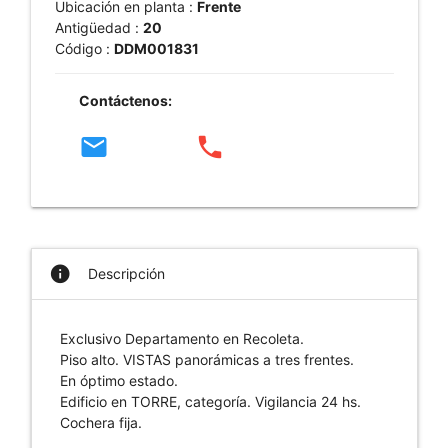
Ubicación en planta :
Frente
Antigüedad :
20
Código :
DDM001831
Contáctenos:
email
phone
info
Descripción
Exclusivo Departamento en Recoleta.
Piso alto. VISTAS panorámicas a tres frentes.
En óptimo estado.
Edificio en TORRE, categoría. Vigilancia 24 hs.
Cochera fija.